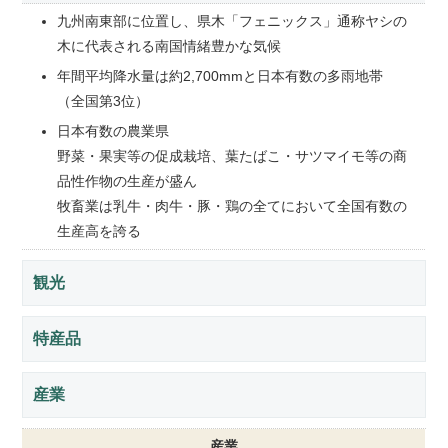
九州南東部に位置し、県木「フェニックス」通称ヤシの
木に代表される南国情緒豊かな気候
年間平均降水量は約2,700mmと日本有数の多雨地帯
（全国第3位）
日本有数の農業県
野菜・果実等の促成栽培、葉たばこ・サツマイモ等の商
品性作物の生産が盛ん
牧畜業は乳牛・肉牛・豚・鶏の全てにおいて全国有数の
生産高を誇る
観光
特産品
産業
産業