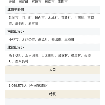
綾町、国富町、宮崎市、日南市、串間市
北部平野部
延岡市、門川町、日向市、木城町、都農町、川南町、西都
市、高鍋町、新富町
南部山沿い
小林市、えびの市、高原町、都城市、三股町
北部山沿い
高千穂町、五ヶ瀬町、日之影町、諸塚村、椎葉村、美郷
町、西米良村
人口
1,069,576人（全国第35位）
特長