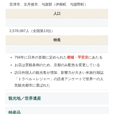
宮津市、京丹後市、与謝郡（伊根町、与謝野町）
人口
2,578,087人（全国第13位）
特長
794年に日本の首都に定められた
都城・平安京
にあたる
お店は景観条例のため、京都のみ配色を変更している
訪日外国人の観光客が増加、影響力が大きい米旅行雑誌
「トラベル＋レジャー」の読者アンケートで世界一の人
気観光都市に選ばれた
観光地／世界遺産
特産品