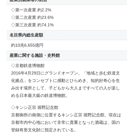
◇第一次産業 約2.2%
◇第二次産業 約23.6%
◇第三次産業 約74.1%
名目県内総生産額
約10兆6,655億円
産業に関する施設・史料館
◇京都鉄道博物館
2016年4月29日にグランドオープン。「地域と歩む鉄道文
化拠点」をコンセプトに感動とひらめき、知的好奇心を生
み出す場所として、子どもから大人まですべての人が楽し
める日本最大級の鉄道博物館。
◇キンシ正宗 堀野記念館
京都御所の南側に位置するキンシ正宗 堀野記念館。現在は
京都市内中心地において非常に貴重となった酒蔵は、国の
登録有形文化財に指定されている。