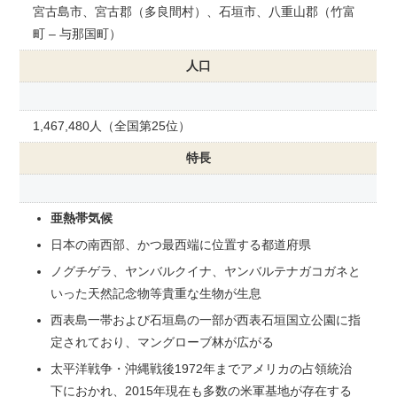
宮古島市、宮古郡（多良間村）、石垣市、八重山郡（竹富
町 – 与那国町）
人口
1,467,480人（全国第25位）
特長
亜熱帯気候
日本の南西部、かつ最西端に位置する都道府県
ノグチゲラ、ヤンバルクイナ、ヤンバルテナガコガネと
いった天然記念物等貴重な生物が生息
西表島一帯および石垣島の一部が西表石垣国立公園に指
定されており、マングローブ林が広がる
太平洋戦争・沖縄戦後1972年までアメリカの占領統治
下におかれ、2015年現在も多数の米軍基地が存在する