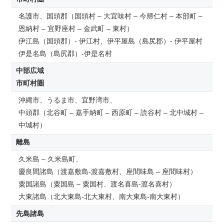
名護市、国頭郡（国頭村 – 大宜味村 – 今帰仁村 – 本部町 –
恩納村 – 宜野座村 – 金武町 – 東村）
伊江島（国頭郡）- 伊江村、伊平屋島（島尻郡）- 伊平屋村
伊是名島（島尻郡）-伊是名村
中部広域
市町村圏
沖縄市、うるま市、宜野湾市、
中頭郡（北谷町 – 嘉手納町 – 西原町 – 読谷村 – 北中城村 –
中城村）
離島
久米島 – 久米島町、
慶良間諸島（渡嘉敷島-渡嘉敷村、座間味島 – 座間味村）
粟国諸島（粟国島 – 粟国村、渡名喜島-渡名喜村）
大東諸島（北大東島-北大東村、南大東島-南大東村）
先島諸島