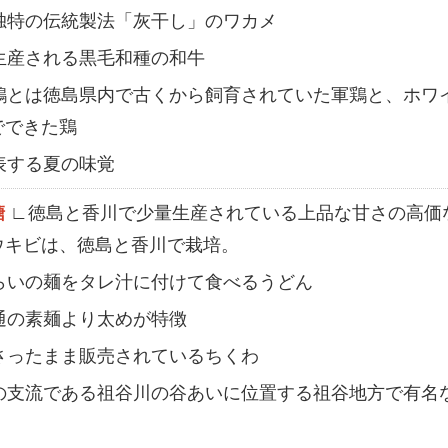
島独特の伝統製法「灰干し」のワカメ
で生産される黒毛和種の和牛
尾鶏とは徳島県内で古くから飼育されていた軍鶏と、ホワ
でできた鶏
表する夏の味覚
糖
∟徳島と香川で少量生産されている上品な甘さの高価
ウキビは、徳島と香川で栽培。
たらいの麺をタレ汁に付けて食べるうどん
普通の素麺より太めが特徴
刺さったまま販売されているちくわ
川の支流である祖谷川の谷あいに位置する祖谷地方で有名