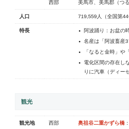
西部
美馬市、美馬郡（つ
人口
719,559人（全国第4
特長
阿波踊り：お盆の時
名産は「阿波畜産
「なると金時」や
電化区間の存在し
りに汽車（ディー
観光
観光地
西部
奥祖谷二重かずら橋