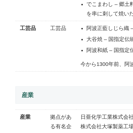
でこまわし – 郷
を串に刺して焼い
工芸品
工芸品
阿波正藍しじら織 
大谷焼 – 国指定
阿波和紙 – 国指
今から1300年前、
産業
産業
拠点があ
日亜化学工業株式会
る有名企
株式会社大塚製薬工