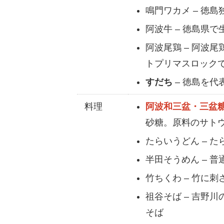
鳴門ワカメ – 徳
阿波牛 – 徳島県
阿波尾鶏 – 阿波
トプリマスロック
すだち
– 徳島を代
料理
阿波和三盆・三盆
砂糖。原料のサト
たらいうどん – 
半田そうめん – 
竹ちくわ – 竹に
祖谷そば – 吉野
そば