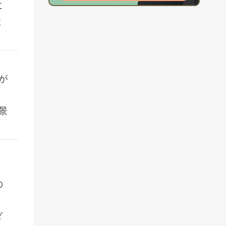
に
ま
が
景
の
ダ