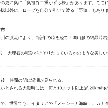
橋の更に奥に「奥祖谷二重かずら橋」があります。ここ
の橋以外に、ロープを自分で引いて渡る「野猿」もあり
好市
野川の激流により、2億年の時を経て四国山脈の結晶片岩
。
渡り、大理石の彫刻がそそりたっているかのような美しい
前後一時間の間に渦潮が見られる。
とされる大潮時には、何と10ノット以上(約20km/h)
一で、世界でも、イタリアの「メッシーナ海峡」、カナ