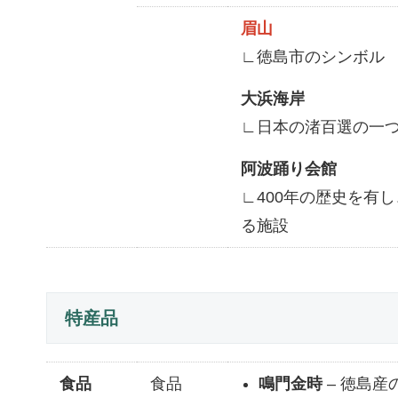
眉山
∟徳島市のシンボル
大浜海岸
∟日本の渚百選の一
阿波踊り会館
∟400年の歴史を有
る施設
特産品
食品
食品
鳴門金時
– 徳島産