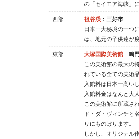
の「セイモア海峡」
西部
祖谷渓
：
三好市
日本三大秘境の一つ
は、地元の子供達が
東部
大塚国際美術館
：
鳴
この美術館の最大の
れている全ての美術
入館料は日本一高い
入館料金はなんと大人の
この美術館に所蔵さ
ド・ダ・ヴィンチと名
りにものぼります。
しかし、オリジナル作