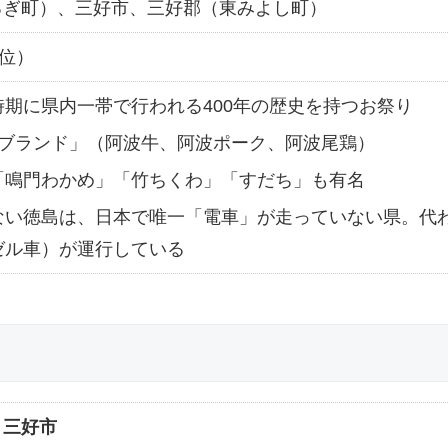
るぎ町）、三好市、三好郡（東みよし町）
4位）
期に県内一帯で行われる400年の歴史を持つお祭り
3ブランド」（阿波牛、阿波ポーク、阿波尾鶏）
「鳴門わかめ」「竹ちくわ」「すだち」も有名
ない徳島は、日本で唯一「電車」が走っていない県。代
ゼル車）が運行している
：
三好市