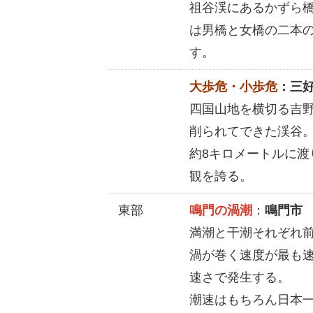
祖谷渓にあるかずら
は男橋と女橋の二本
す。
大歩危・小歩危
：三
四国山地を横切る吉
削られてできた渓谷
約8キロメートルに
観を誇る。
東部
鳴門の渦潮
：
鳴門市
満潮と干潮それぞれ
渦が巻く速度が最も速い
速さで発生する。
潮速はもちろん日本