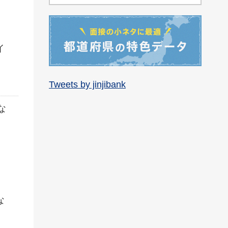
イ
Tweets by jinjibank
な
な