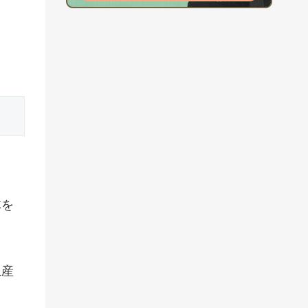
体を
生産