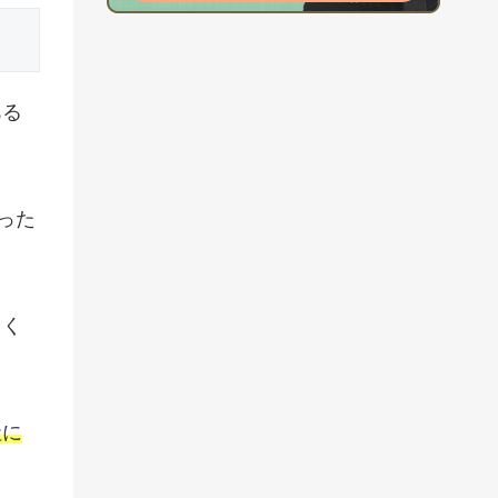
ある
った
。
しく
社に