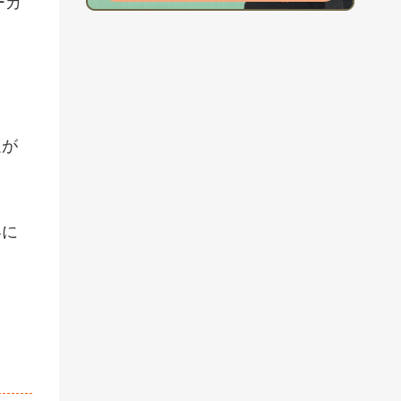
ーカ
足が
界に