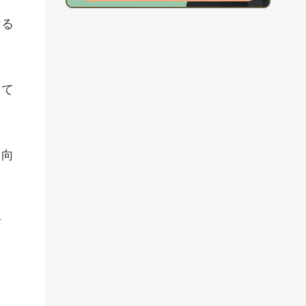
ける
って
、向
せ