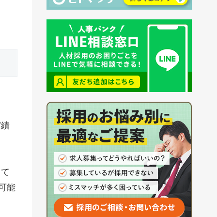
実績
きて
可能