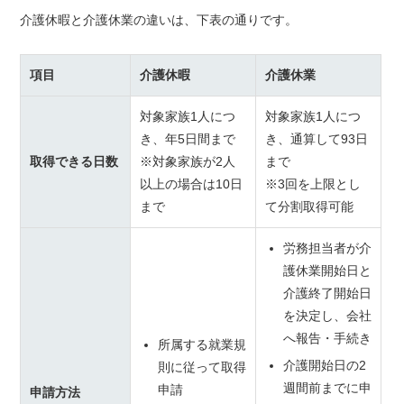
介護休暇と介護休業の違いは、下表の通りです。
項目
介護休暇
介護休業
対象家族1人につ
対象家族1人につ
き、年5日間まで
き、通算して93日
取得できる日数
※対象家族が2人
まで
以上の場合は10日
※3回を上限とし
まで
て分割取得可能
労務担当者が介
護休業開始日と
介護終了開始日
を決定し、会社
へ報告・手続き
所属する就業規
介護開始日の2
則に従って取得
週間前までに申
申請
申請方法