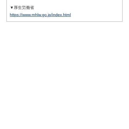
▼厚生労働省
https://www.mhlw.go.jp/index.html