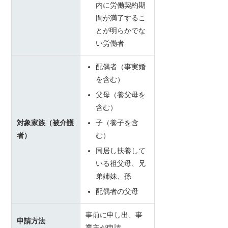
内に労働契約期
間が満了するこ
とが明らかでな
い労働者
配偶者（事実婚
を含む）
父母（養父母を
含む）
対象家族（被介護
子（養子を含
者）
む）
同居し扶養して
いる祖父母、兄
弟姉妹、孫
配偶者の父母
事前に申し出、事
申請方法
業主が申請