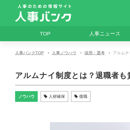
TOP
人事ニュース
人事バンクTOP
人事ノウハウ
採用・選考
アルムナ
アルムナイ制度とは？退職者も
ノウハウ
人材確保
復職