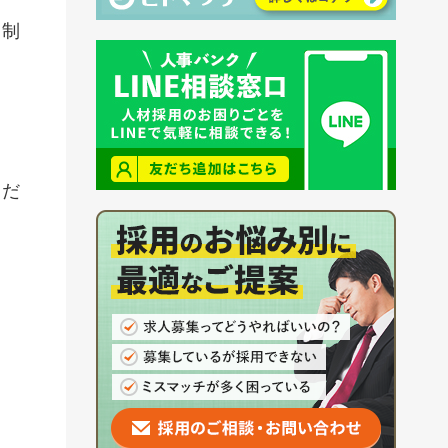
る制
くだ