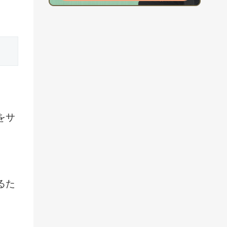
をサ
るた